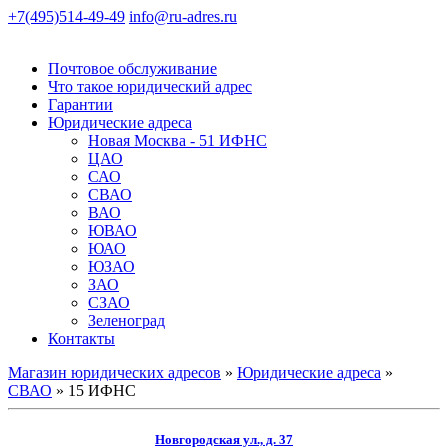
+7(495)514-49-49
info@ru-adres.ru
Почтовое обслуживание
Что такое юридический адрес
Гарантии
Юридические адреса
Новая Москва - 51 ИФНС
ЦАО
САО
СВАО
ВАО
ЮВАО
ЮАО
ЮЗАО
ЗАО
СЗАО
Зеленоград
Контакты
Магазин юридических адресов
»
Юридические адреса
»
СВАО
» 15 ИФНС
Новгородская ул., д. 37